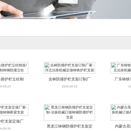
公路护栏立柱制
吉林防撞护栏支架订制厂
广东铸铁
械订制铸钢防撞
家-河北泊泉机械定做铸铁
河北泊泉
6-06-24
2026-06-24
2
立柱
护栏支架
护栏支架定做厂
黑龙江铸钢防撞护栏支架定
内蒙古高
械定做铸钢桥梁
6-06-24